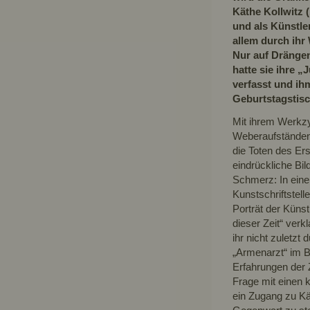
Käthe Kollwitz 
und als Künstler
allem durch ihr
Nur auf Dränge
hatte sie ihre 
verfasst und ih
Geburtstagstisc
Mit ihrem Werkz
Weberaufständen
die Toten des Ers
eindrückliche Bil
Schmerz: In eine
Kunstschriftstel
Porträt der Künst
dieser Zeit“ ver
ihr nicht zuletzt
„Armenarzt“ im Be
Erfahrungen der 
Frage mit einen 
ein Zugang zu Kä