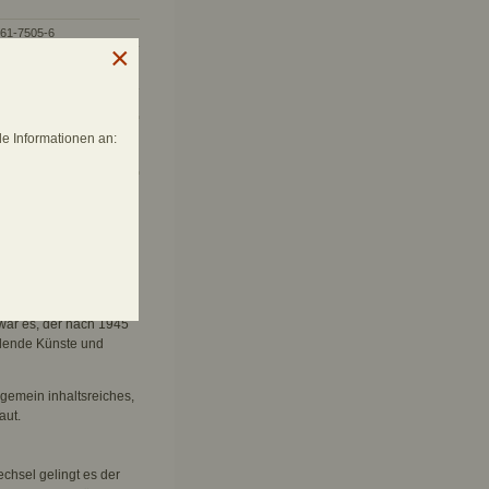
861-7505-6
ls Printausgabe erhältlich
861-2662-1)
e Informationen an:
 Auswirkungen im
horiner Klosterschänke,
 1938 in Istanbul starb,
sen verkehrte. Sein Sohn
lischen Papa und den
 in Berlin, wo er sich
 war es, der nach 1945
ldende Künste und
ungemein inhaltsreiches,
aut.
chsel gelingt es der