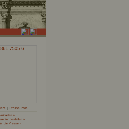
icht
|
Presse-Infos
wnloaden »
mplar bestellen »
für die Presse »