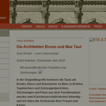
UNDA HÖRNER
Die Architekten Bruno und Max Taut
Zwei Brüder – zwei Lebenswege
Sofort lieferbar. Erschienen Juni 2020
Mit unveröffentlichten Pastellen und
Zeichnungen
In der Doppelbiografie kommen die Tauts als
Brüder, Eltern und Ehemänner zu Wort. In Briefen,
Tagebüchern und Zeitzeugenberichten,
Große Titelans
Zeichnungen und Fotos aus dem Familienalbum
Coverdatei do
werden zwei Künstlerpersönlichkeiten lebendig –
Rezensionsexe
und mit ihnen die Schicksale ihrer Frauen und
Informationen 
Kinder.