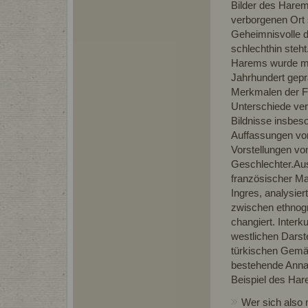
Bilder des Hare
verborgenen Ort s
Geheimnisvolle d
schlechthin steh
Harems wurde ma
Jahrhundert gepr
Merkmalen der Fig
Unterschiede ver
Bildnisse insbes
Auffassungen vo
Vorstellungen vo
Geschlechter.A
französischer Mal
Ingres, analysie
zwischen ethnogr
changiert. Inter
westlichen Darst
türkischen Gemäl
bestehende Anna
Beispiel des Har
Wer sich also 