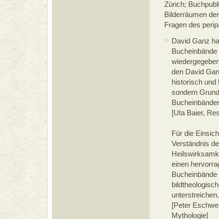
Zürich; Buchpubl
Bilderräumen der
Fragen des perip
David Ganz hat
Bucheinbände g
wiedergegebene
den David Ganz
historisch und
sondern Grundl
Bucheinbänden
[Uta Baier, Re
Für die Einsich
Verständnis de
Heilswirksamke
einen hervorra
Bucheinbände u
bildtheologisc
unterstreichen.
[Peter Eschwei
Mythologie]