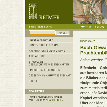
DAVID GANZ
Buch-Gewä
Prachteinbä
Sofort lieferbar.
Elfenbein – Gol
aus kostbaren M
die Bücher des c
skulpturale Obje
zum mittelalter
erschließt Davi
Kapitel westlic
Über das Mediu