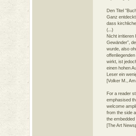
Den Titel "Bu
Ganz entdeckt 
dass kirchliche
(...)
Nicht irritier
Gewänder", der
wurde, also oh
offenliegenden
wirkt, ist jed
einen hohen Au
Leser ein wenig
[Volker M., A
For a reader s
emphasised that
welcome amplif
from the side a
the embedded 
[The Art News