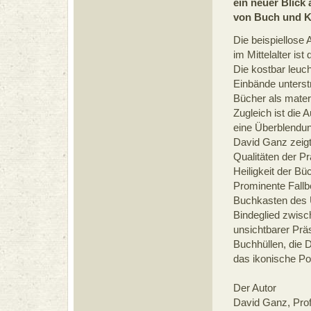
ein neuer Blick
von Buch und K
Die beispiellose
im Mittelalter is
Die kostbar leuc
Einbände unterst
Bücher als materi
Zugleich ist die 
eine Überblendung
David Ganz zeigt
Qualitäten der Pr
Heiligkeit der B
Prominente Fallb
Buchkasten des 
Bindeglied zwisc
unsichtbarer Prä
Buchhüllen, die 
das ikonische Po
Der Autor
David Ganz, Profe