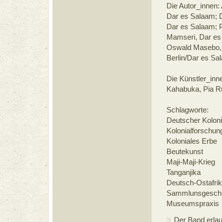
Die Autor_innen: 
Dar es Salaam; 
Dar es Salaam; P
Mamseri, Dar es
Oswald Masebo, D
Berlin/Dar es Sal
Die Künstler_inn
Kahabuka, Pia R
Schlagworte:
Deutscher Kolon
Kolonialforschun
Koloniales Erbe
Beutekunst
Maji-Maji-Krieg
Tanganjika
Deutsch-Ostafri
Sammlunsgeschi
Museumspraxis
Der Band erlau