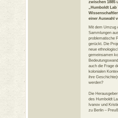
zwischen 1885 u
„Humboldt Lab 
Wissenschaftler
einer Auswahl v
Mit dem Umzug d
Sammlungen aus 
problematische P
gerückt. Die Pro
neue ethnologisc
gemeinsamen kol
Bedeutungswandel
auch die Frage 
kolonialen Konte
ihre Geschichte(n
werden?
Die Herausgeberin
des Humboldt Lab
Ivanov und Krist
zu Berlin – Preuß