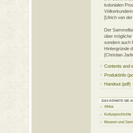
kolonialen Pro
Völkerkundemu
[Ulrich van de
Der Sammelband
über mögliche
sondern auch fü
Hintergründe d
[Christian Jar
Contents and 
Produktinfo (pd
Handout (pdf)
DAS KÖNNTE SIE A
Afrika
Kulturgeschichte
Museen und Sam