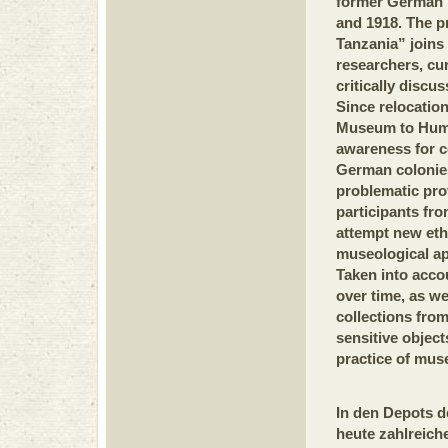
former German 
and 1918. The p
Tanzania” join
researchers, cur
critically discu
Since relocatio
Museum to Humb
awareness for c
German colonies
problematic pro
participants f
attempt new ethn
museological ap
Taken into acco
over time, as we
collections fro
sensitive object
practice of mu
In den Depots d
heute zahlreich