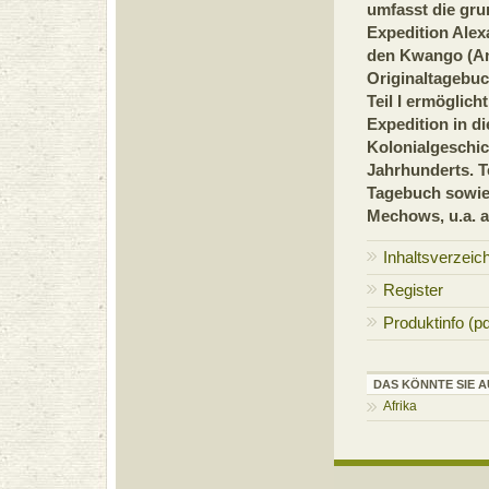
umfasst die gru
Expedition Ale
den Kwango (An
Originaltagebuc
Teil I ermöglich
Expedition in d
Kolonialgeschic
Jahrhunderts. Te
Tagebuch sowie 
Mechows, u.a. a
Inhaltsverzeic
Register
Produktinfo (pd
DAS KÖNNTE SIE A
Afrika