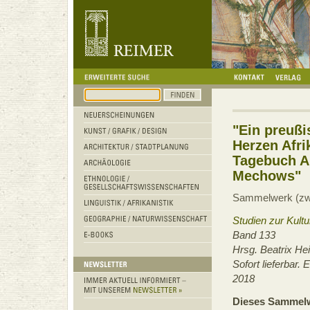
"Ein preußi
Herzen Afri
Tagebuch A
Mechows"
Sammelwerk (zw
Studien zur Kult
Band 133
Hrsg. Beatrix He
Sofort lieferbar
2018
Dieses Sammelw