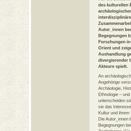
des kulturellen
archäologischen
interdisziplinär
Zusammenarbeit
Autor_innen be
Begegnungen be
Forschungen in
Orient und zeig
Aushandlung ge
divergierender I
Akteure spielt.
An archäologisch
Angehörige versc
Archäologie, His
Ethnologie – und
unterscheiden si
sie das Interess
Kultur und ihrem 
Die Autor_innen b
Begegnungen bei