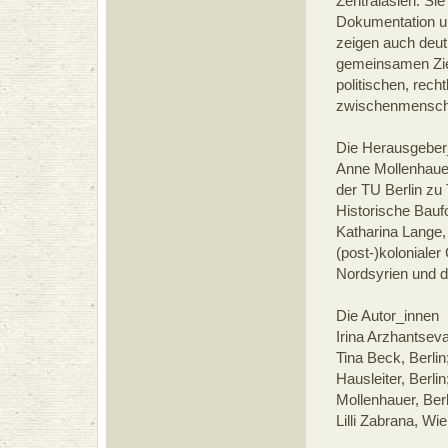
Zentralasien. Sie 
Dokumentation un
zeigen auch deutl
gemeinsamen Ziel
politischen, rech
zwischenmenschl
Die Herausgeber
Anne Mollenhaue
der TU Berlin zu
Historische Bauf
Katharina Lange,
(post-)koloniale
Nordsyrien und d
Die Autor_innen
Irina Arzhantsev
Tina Beck, Berlin;
Hausleiter, Berli
Mollenhauer, Berl
Lilli Zabrana, Wi