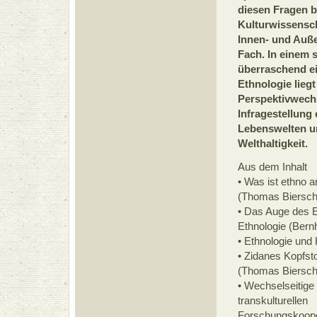
diesen Fragen b
Kulturwissensch
Innen- und Auß
Fach. In einem s
überraschend ei
Ethnologie liegt
Perspektivwechse
Infragestellung
Lebenswelten u
Welthaltigkeit.
Aus dem Inhalt
• Was ist ethno 
(Thomas Biersche
• Das Auge des E
Ethnologie (Bernh
• Ethnologie und 
• Zidanes Kopfsto
(Thomas Biersch
• Wechselseitig
transkulturellen
Forschungskoopera