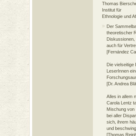
Thomas Bierschen
Institut für
Ethnologie und A
Der Sammelban
theoretischer 
Diskussionen, 
auch für Vertr
[Fernández Cas
Die vielseitig
LeserInnen ein
Forschungsaus
[Dr. Andrea Blä
Alles in allem
Carola Lentz t
Mischung von 
bei aller Dispa
sich, ihrem hä
und beschwingt
[Thomas Reinh