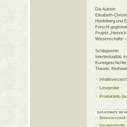
Die Autorin
Elisabeth-Christ
Heidelberg und E
Forscht gegenwär
Projekt „Heinric
Wissenschafts- u
Schlagworte:
Intertextualität, I
Kunstgeschichte,
Theorie, Method
Inhaltsverzeic
Leseprobe
Produktinfo (pd
DAS KÖNNTE SIE A
Bildwissenschaft
Kunstgeschichte