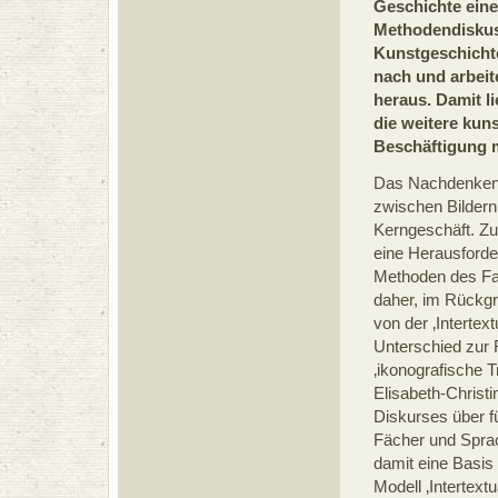
Geschichte eine
Methodendiskus
Kunstgeschichte
nach und arbeite
heraus. Damit li
die weitere kun
Beschäftigung 
Das Nachdenken
zwischen Bildern 
Kerngeschäft. Zu
eine Herausforde
Methoden des Fa
daher, im Rückgrif
von der ‚Intertex
Unterschied zur R
‚ikonografische T
Elisabeth-Christ
Diskurses über f
Fächer und Sprac
damit eine Basis
Modell ‚Intertextua