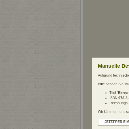
Manuelle Be
Aufgrund technische
Bitte senden Sie Ih
Titel "
Einver
ISBN
978-3
Rechnungs-
Wir kümmern uns sch
JETZT PER E-