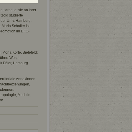
t arbeitet sie an ihrer
tzold studierte
n der Univ. Hamburg.
Maria Schaller ist
 Promotion im DFG­
; Mona Körte, Bielefeld;
Kühne-Wespi,
ik Eßler, Hamburg
erritoriale Annexionen,
, Machtbeziehungen,
madonnen,
hropologie, Medizin,
en