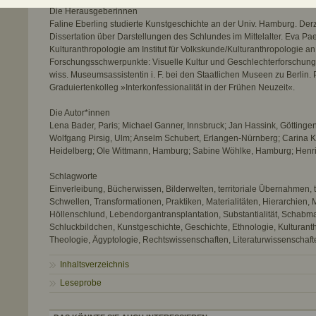
Die Herausgeberinnen
Faline Eberling studierte Kunstgeschichte an der Univ. Hamburg. Derzei
Dissertation über Darstellungen des Schlundes im Mittelalter. Eva Pae
Kulturanthropologie am Institut für Volkskunde/Kulturanthropologie a
Forschungsschwerpunkte: Visuelle Kultur und Geschlechterforschung. 
wiss. Museumsassistentin i. F. bei den Staatlichen Museen zu Berlin.
Graduiertenkolleg »Interkonfessionalität in der Frühen Neuzeit«.
Die Autor*innen
Lena Bader, Paris; Michael Ganner, Innsbruck; Jan Hassink, Göttingen
Wolfgang Pirsig, Ulm; Anselm Schubert, Erlangen-Nürnberg; Carina 
Heidelberg; Ole Wittmann, Hamburg; Sabine Wöhlke, Hamburg; Henr
Schlagworte
Einverleibung, Bücherwissen, Bilderwelten, territoriale Übernahmen, t
Schwellen, Transformationen, Praktiken, Materialitäten, Hierarchien
Höllenschlund, Lebendorgantransplantation, Substantialität, Schab
Schluckbildchen, Kunstgeschichte, Geschichte, Ethnologie, Kulturant
Theologie, Ägyptologie, Rechtswissenschaften, Literaturwissenschaft
Inhaltsverzeichnis
Leseprobe