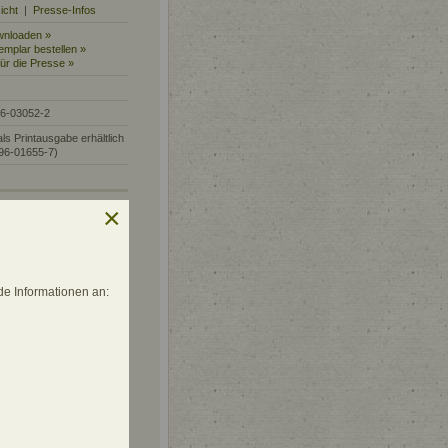
icht
|
Presse-Infos
wnloaden »
mplar bestellen »
für die Presse »
96-03052-2
ls Printausgabe erhältlich
96-01655-7)
nn die Einverleibung
e Informationen an:
tägyptischen
ter
ie das Körper-Leib-
llen und
nd Machtbeziehungen
 hinführen und was am