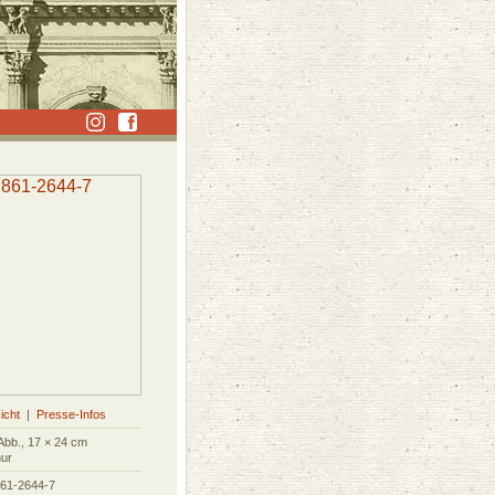
icht
|
Presse-Infos
Abb., 17 × 24 cm
ur
861-2644-7