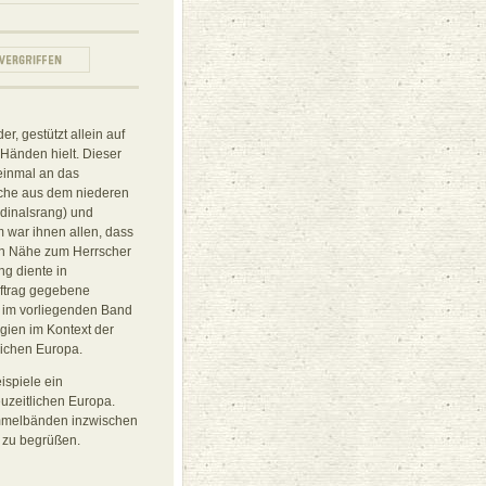
r, gestützt allein auf
 Händen hielt. Dieser
 einmal an das
lche aus dem niederen
rdinalsrang) und
 war ihnen allen, dass
llen Nähe zum Herrscher
g diente in
uftrag gegebene
e im vorliegenden Band
gien im Kontext der
lichen Europa.
ispiele ein
euzeitlichen Europa.
ammelbänden inzwischen
 zu begrüßen.