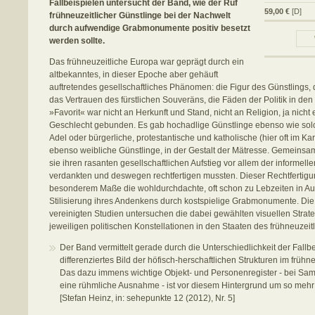
Fallbeispielen untersucht der Band, wie der Ruf
59,00 €
[D]
frühneuzeitlicher Günstlinge bei der Nachwelt
durch aufwendige Grabmonumente positiv besetzt
werden sollte.
Das frühneuzeitliche Europa war geprägt durch ein
altbekanntes, in dieser Epoche aber gehäuft
auftretendes gesellschaftliches Phänomen: die Figur des Günstlings, de
das Vertrauen des fürstlichen Souveräns, die Fäden der Politik in den
»Favorit« war nicht an Herkunft und Stand, nicht an Religion, ja nicht
Geschlecht gebunden. Es gab hochadlige Günstlinge ebenso wie so
Adel oder bürgerliche, protestantische und katholische (hier oft im Ka
ebenso weibliche Günstlinge, in der Gestalt der Mätresse. Gemeinsam
sie ihren rasanten gesellschaftlichen Aufstieg vor allem der informe
verdankten und deswegen rechtfertigen mussten. Dieser Rechtfertigun
besonderem Maße die wohldurchdachte, oft schon zu Lebzeiten in A
Stilisierung ihres Andenkens durch kostspielige Grabmonumente. Di
vereinigten Studien untersuchen die dabei gewählten visuellen Strate
jeweiligen politischen Konstellationen in den Staaten des frühneuzeit
Der Band vermittelt gerade durch die Unterschiedlichkeit der Fallbe
differenziertes Bild der höfisch-herschaftlichen Strukturen im frühn
Das dazu immens wichtige Objekt- und Personenregister - bei S
eine rühmliche Ausnahme - ist vor diesem Hintergrund um so mehr
[Stefan Heinz, in: sehepunkte 12 (2012), Nr. 5]