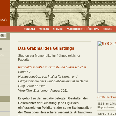
Das Grabmal des Günstlings
Studien zur Memorialkultur frühneuzeitlicher
Favoriten
humboldt-schriften zur kunst- und bildgeschichte
Band XV
Herausgegeben von Institut für Kunst- und
Bildgeschichte der Humboldt-Universität zu Berlin
Hrsg. Arne Karsten
Vergriffen. Erschienen August 2011
Große Titelans
Er gehört zu den negativ belegten Gestalten der
Geschichte: der Günstling, jene Figur des
352 S. m. 146 
Klappenbrosch
einflussreichen Politikers, der seine Stellung allein
der Gunst des Herrschers verdankte. Anhand von
ISBN 978-3-7