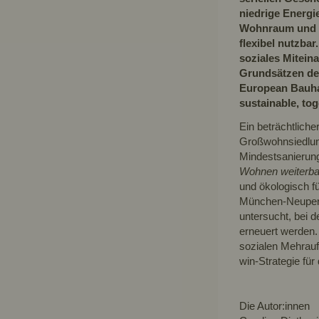
niedrige Energi
Wohnraum und
flexibel nutzbar
soziales Mitei
Grundsätzen der
European Bauhau
sustainable, tog
Ein beträchtlich
Großwohnsiedlung
Mindestsanierun
Wohnen weiterb
und ökologisch f
München-Neuperl
untersucht, bei 
erneuert werden.
sozialen Mehrau
win-Strategie fü
Die Autor:innen