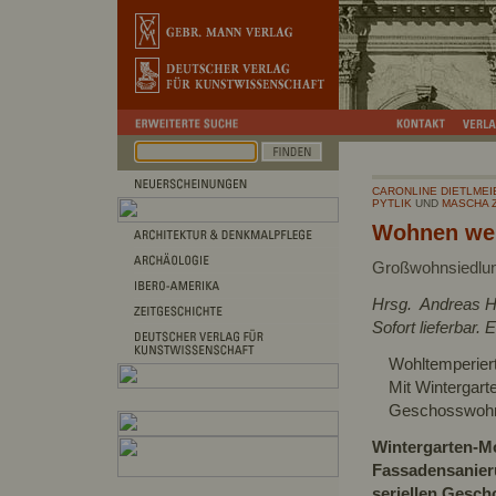
CARONLINE DIETLMEI
PYTLIK
UND
MASCHA 
Wohnen wei
Großwohnsiedlung
Hrsg. Andreas H
Sofort lieferbar.
Wohltemperier
Mit Wintergart
Geschosswoh
Wintergarten-M
Fassadensanier
seriellen Ges