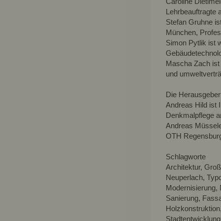
Caroline Dietlmei
Lehrbeauftragte
Stefan Gruhne ist
München, Profes
Simon Pytlik ist 
Gebäudetechnolo
Mascha Zach ist 
und umweltvertr
Die Herausgeber
Andreas Hild ist
Denkmalpflege a
Andreas Müsseler 
OTH Regensburg 
Schlagworte
Architektur, Gr
Neuperlach, Typo
Modernisierung, 
Sanierung, Fass
Holzkonstruktion
Stadtentwicklung