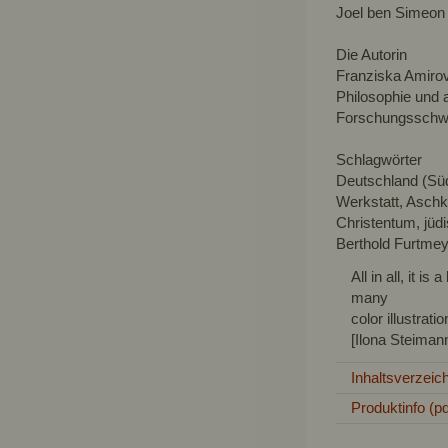
Joel ben Simeon 
Die Autorin
Franziska Amirov
Philosophie und 
Forschungsschwe
Schlagwörter
Deutschland (Südd
Werkstatt, Asch
Christentum, jüd
Berthold Furtmey
All in all, it 
many
color illustrat
[Ilona Steima
Inhaltsverzeic
Produktinfo (pd