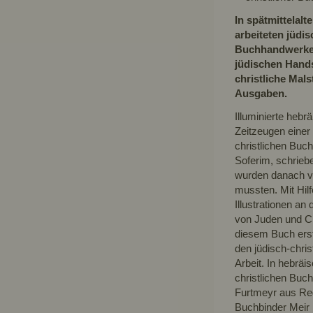
In spätmittelal
arbeiteten jüdis
Buchhandwerke
jüdischen Hands
christliche Mals
Ausgaben.
Illuminierte heb
Zeitzeugen einer
christlichen Buc
Soferim, schriebe
wurden danach vo
mussten. Mit Hil
Illustrationen an
von Juden und Ch
diesem Buch erst
den jüdisch-chri
Arbeit. In hebräi
christlichen Buc
Furtmeyr aus Re
Buchbinder Meir 