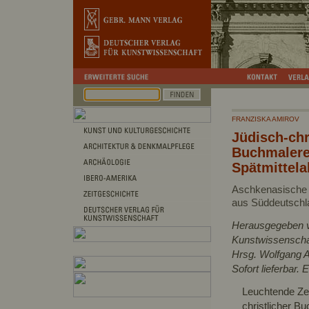
FRANZISKA AMIROV
Jüdisch-chr
Buchmalere
Spätmittela
Aschkenasische 
aus Süddeutschla
Herausgegeben v
Kunstwissenscha
Hrsg. Wolfgang 
Sofort lieferbar.
Leuchtende Zei
christlicher B