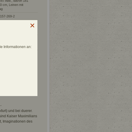
 287 Abb., davon 181
30 cm, Leinen mit
ag
7157-269-2
ag für Kunstwissenschaft
e Informationen an:
. Nur eines von zehn
ion – ob
unstgeschichte lange
en von Hans Schäufelin.
er und zeichnet ihre
-
furt) und bei duerer.
sind Kaiser Maximilians
t, Imaginationen des