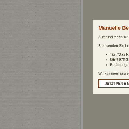
Manuelle Be
Aufgrund technische
Bitte senden Sie Ih
Titel "
Das Ne
ISBN
978-3
Rechnungs-
Wir kümmern uns sch
JETZT PER E-