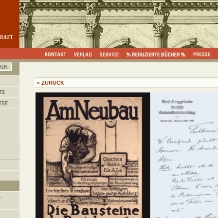
«
ZURÜCK