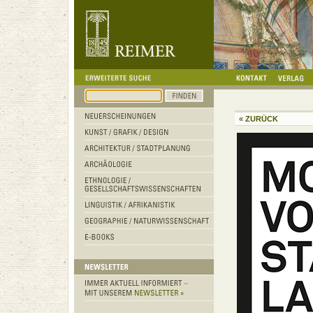
«
ZURÜCK