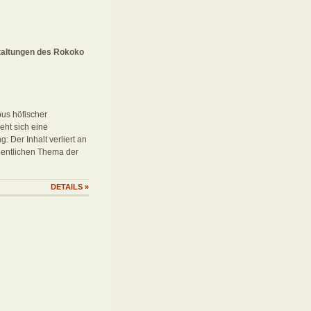
taltungen des Rokoko
pus höfischer
eht sich eine
: Der Inhalt verliert an
gentlichen Thema der
DETAILS
»