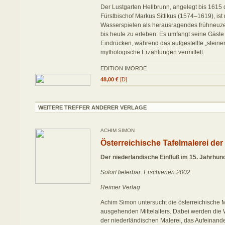
Der Lustgarten Hellbrunn, angelegt bis 1615
Fürstbischof Markus Sittikus (1574–1619), ist
Wasserspielen als herausragendes frühneuz
bis heute zu erleben: Es umfängt seine Gäste
Eindrücken, während das aufgestellte „steine
mythologische Erzählungen vermittelt.
EDITION IMORDE
48,00 €
[D]
WEITERE TREFFER ANDERER VERLAGE
ACHIM SIMON
Österreichische Tafelmalerei der
Der niederländische Einfluß im 15. Jahrhun
Sofort lieferbar. Erschienen 2002
Reimer Verlag
Achim Simon untersucht die österreichische 
ausgehenden Mittelalters. Dabei werden di
der niederländischen Malerei, das Aufeinande