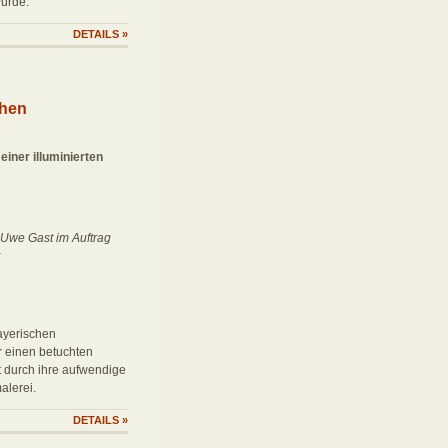
wurde.
DETAILS
»
chen
einer illuminierten
Uwe Gast im Auftrag
Bayerischen
r einen betuchten
t durch ihre aufwendige
alerei.
DETAILS
»