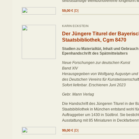
selbstständige Werkbundvereine fortgeführt 
59,00 €
[D]
KARIN ECKSTEIN
Der Jüngere Titurel der Bayeris
Staatsbibliothek, Cgm 8470
Studien zu Materialität, Inhalt und Gebrauch 
Epenhandschrift des Spätmittelalters
Neue Forschungen zur deutschen Kunst
Band XIV
Herausgegeben von Wolfgang Augustyn und 
des Deutschen Vereins für Kunstwissenschaft
Sofort lieferbar. Erschienen Juni 2023
Gebr. Mann Verlag
Die Handschrift des Jüngeren Titurel in der 
Staatsbibliothek in München entstand wohl fü
Auftraggeber um 1430 in Südtirol. Sie bestich
Ausstattung mit 85 Miniaturen in Deckfarbenm
99,00 €
[D]