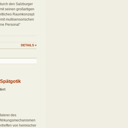
 durch den Salzburger
 mit seinen großartigen
eitliches Raumkonzept
 mit multisensorischen
rne Personal“
DETAILS
»
 Spätgotik
dert
Malerei des
e Wirkungsmechanismen
rtreffen von heimischer