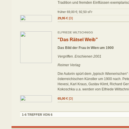
Tradition und fremden Einflüssen exemplarisc
früher 69,00 €; 92,50 sFr
29,95 €
[D]
ELFRIEDE WILTSCHNIGG
"Das Rätsel Weib"
Das Bild der Frau in Wien um 1900
Vergriffen. Erschienen 2001
Reimer Verlag
Die Autorin spürt dem „typisch Wienerischen“
österreichischen Künstler um 1900 nach. Pete
Hevesi, Karl Kraus, Gustav Klimt, Richard Ger
Kokoschka u.a. werden von Elfriede Wiltschnig
65,00 €
[D]
1-6 TREFFER VON 6