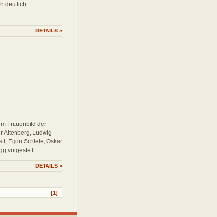
h deutlich.
DETAILS
»
 im Frauenbild der
r Altenberg, Ludwig
stl, Egon Schiele, Oskar
g vorgestellt.
DETAILS
»
[1]