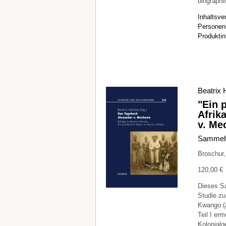
biographi
Inhaltsve
Personenr
Produktin
Beatrix 
"Ein 
Afrik
v. Me
Sammelw
Broschur
120,00 €
Dieses S
Studie z
Kwango (A
Teil I er
Kolonialg