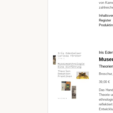
von Kame
zahlreich
Inhaltsve
Register
Produktin
Iris Ede
Museu
Theorien
Broschur
39,00 €
Das Hand
Theorie 
ethnolog
reflektier
Entwickl