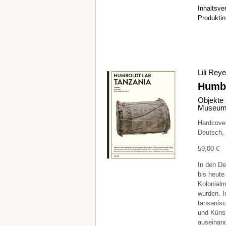
Inhaltsve
Produktin
Lili Rey
Humbo
Objekte 
Museum, 
Hardcover
Deutsch, 
59,00 €
In den De
bis heute
Kolonialm
wurden. I
tansanisc
und Künst
auseinand