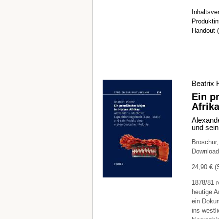
Inhaltsve
Produktin
Handout (
Beatrix 
Ein p
Afrik
Alexand
und sein
Broschur,
Download
24,90 € 
1878/81 r
heutige A
ein Doku
ins westl