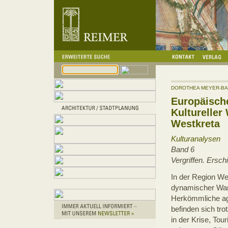
DOROTHEA MEYER-B
Europäische
Kultureller
Westkreta
Kulturanalysen
Band 6
Vergriffen. Ersc
In der Region We
dynamischer Wan
Herkömmliche ag
befinden sich t
in der Krise, To