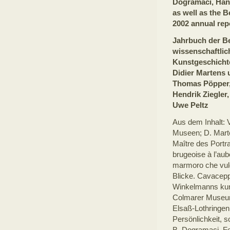
Dogramaci, Han
as well as the 
2002 annual rep
Jahrbuch der Be
wissenschaftlic
Kunstgeschichte
Didier Martens
Thomas Pöpper, 
Hendrik Ziegler
Uwe Peltz
Aus dem Inhalt: V
Museen; D. Mart
Maître des Portra
brugeoise à l’au
marmoro che vulg
Blicke. Cavacepp
Winkelmanns kuns
Colmarer Museum
Elsaß-Lothringen;
Persönlichkeit, 
B. Dogramaci, Fe