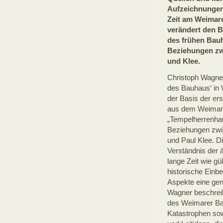
Aufzeichnungen
Zeit am Weimare
verändert den B
des frühen Bau
Beziehungen zw
und Klee.
Christoph Wagner
des Bauhaus‘ in
der Basis der er
aus dem Weimare
„Tempelherrenhau
Beziehungen zwi
und Paul Klee. Di
Verständnis der
lange Zeit wie gü
historische Einbe
Aspekte eine ge
Wagner beschreib
des Weimarer Bau
Katastrophen sow