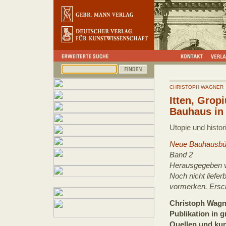
CHRISTOPH WAGNER
Itten, Grop
Bauhaus in
Utopie und histor
Neue Bauhausbüc
Band 2
Herausgegeben v
Noch nicht liefer
vormerken. Ersc
Christoph Wagne
Publikation in 
Quellen und kun