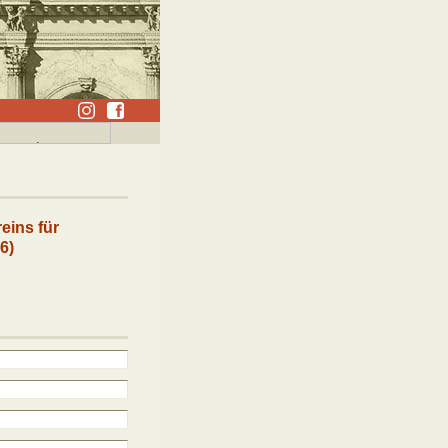
eins für
6)